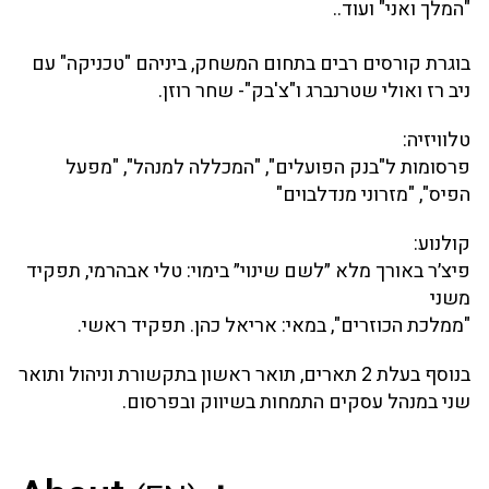
"המלך ואני" ועוד..
בוגרת קורסים רבים בתחום המשחק, ביניהם "טכניקה" עם
ניב רז ואולי שטרנברג ו"צ'בק"- שחר רוזן.
טלוויזיה:
פרסומות ל"בנק הפועלים", "המכללה למנהל", "מפעל
הפיס", "מזרוני מנדלבוים"
קולנוע:
פיצ׳ר באורך מלא ״לשם שינוי״ בימוי: טלי אבהרמי, תפקיד
משני
"ממלכת הכוזרים", במאי: אריאל כהן. תפקיד ראשי.
בנוסף בעלת 2 תארים, תואר ראשון בתקשורת וניהול ותואר
שני במנהל עסקים התמחות בשיווק ובפרסום.