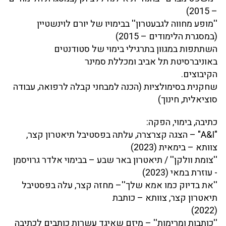
– 2015)
''מופע מחווה לגבעטרון'' בבימויו של יורם לוינשטיין
(במסגרת הלימודים – 2015)
השתתפות במגוון בתרגילי בימוי של סטודנטים
באוניברסיטת תל אביב ומכללת סמינר
הקיבוצים.
שחקנית בסימולציות (הכנה למבחני קבלה לרפואה, עבודה
סוציאלית, חינוך)
כתיבה, בימוי, הפקה:
"A&I" – הצגה קצרצרה, עלתה בפסטיבל תיאטרון קצר,
צוותא – בימאית (2023)
''צומת וולקן'' / תיאטרון באר שבע – בבימוי אלדר גרויסמן
- עוזרת במאי (2023)
''את בדיוק כמו אמא שלך''– מחזה קצר, עלה בפסטיבל
תיאטרון קצר, צוותא – כותבת
(2022)
''כותבות ומרימות'' – מיזם שאיגד עשרות כותבים לכתיבה