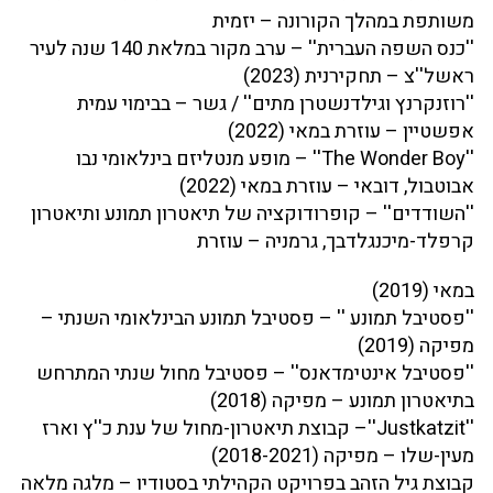
משותפת במהלך הקורונה – יזמית
''כנס השפה העברית'' – ערב מקור במלאת 140 שנה לעיר
ראשל''צ – תחקירנית (2023)
''רוזנקרנץ וגילדנשטרן מתים'' / גשר – בבימוי עמית
אפשטיין – עוזרת במאי (2022)
''The Wonder Boy'' – מופע מנטליזם בינלאומי נבו
אבוטבול, דובאי – עוזרת במאי (2022)
''השודדים'' – קופרודוקציה של תיאטרון תמונע ותיאטרון
קרפלד-מיכנגלדבך, גרמניה – עוזרת
במאי (2019)
''פסטיבל תמונע '' – פסטיבל תמונע הבינלאומי השנתי –
מפיקה (2019)
''פסטיבל אינטימדאנס'' – פסטיבל מחול שנתי המתרחש
בתיאטרון תמונע – מפיקה (2018)
''Justkatzit''– קבוצת תיאטרון-מחול של ענת כ''ץ וארז
מעין-שלו – מפיקה (2018-2021)
קבוצת גיל הזהב בפרויקט הקהילתי בסטודיו – מלגה מלאה