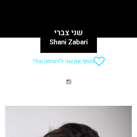
שני צברי
Shani Zabari
הוסף את שני ל'רשימה שלי'