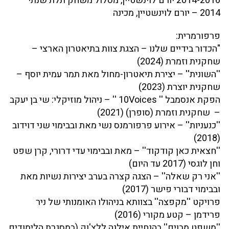
2014-2016 יורם לוינשטיין, מסלול משחק תלת שנתי
2014 – יורם לוינשטיין, מכינה
פרפורמרית:
"הכדור בידיים שלנו – הצגת צוות בתיאטרון הארצי –
שחקנית וזמרת (2024)
''השונית'' – יצירת תיאטרון-מחול מאת תמר עמית יוסף –
שחקנית יוצרת (2023)
הפקת אנסמבל '' 10Voices '' – ניהול מוזיקלי: שי בן יעקב
– שחקנית וזמרת (סופרן) (2021)
''כנעניות'' – אירוע פרפורמנס נשי מאת ובבימוי שני דוידוב
(2018)
''חצאית כאן קודקוד'' – מאת ובבימוי עדי דרורי, קרן שפט
וחן לוגסי (2017 עד היום)
''אני רק שאלה'' – הצגה קצרה בערב יצירות נשיות מאת
ובבימוי דבורי פישר (2017)
פרויקט ''מקפצה'' בצוותא בניהולו האומנותי של ניר
פרידמן – קטע מקורי (2016)
''משפט מבוים'' בהנחיית אילנה ללצ'וק (במסגרת הלימודים