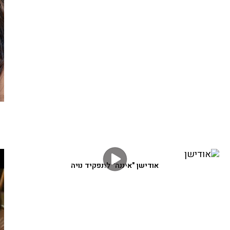
אודישן "איננה" לתפקיד נויה