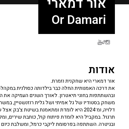
אור דמארי
Or Damari
אודות
אור דמארי היא שחקנית וזמרת.
את דרכה האמנותית החלה כבר בילדותה כסולנית במקהלת ב
ובהשתתפות בחוגי תיאטרון. לאורך השנים העמיקה את ה
משחק בסטודיו של גל אמיתי ושל גלית רוזנשטיין, במש
דלויה, ומ־2024 היא לומדת ומתאמנת בשיטת צ׳בק 
תרגול. במקביל היא לומדת פיתוח קול, כותבת שירים, ומ
ובגיטרה. השתתפה בפרסומת ליקבי כרמל, ומשלבת כיום בי