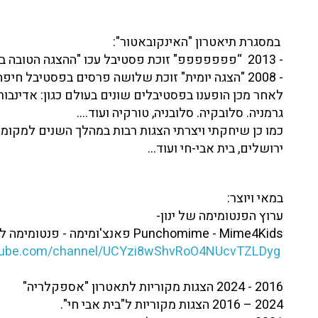
במסגרת תיאטרון "האינקובאטור":
- 2013 “פפפפפפפ" זוכת פסטיבל עכו "ההצגה הטובה ביותר".
- 2008 "הצגה יומית" זוכת שלושה פרסים בפסטיבל חיפה: משחק-הצגה-ובימוי.
לאחר מכן הופענו בפסטיבלים שונים בעולם כגון: אדינבורו
גרמניה. סלובקיה. סלובניה, טורקיה ועוד....
כמו כן שיחקתי ויצרתי הצגות רבות במהלך השנים למקומות
ירושלים, בית אבי-חי ועוד...
במאי ויוצר:
ערוץ הפנטומימה של ינון-
Punchomime - Mime4Kids פאנצ'ומימה - פנטומימה לילדים
utube.com/channel/UCYzi8wShvRoO4NUcvTZLDyg
2016 - 2024 הצגות מקוריות לתאטרון "אספקלריה"
2024 – 2016 הצגות מקוריות ל"בית אבי חי".