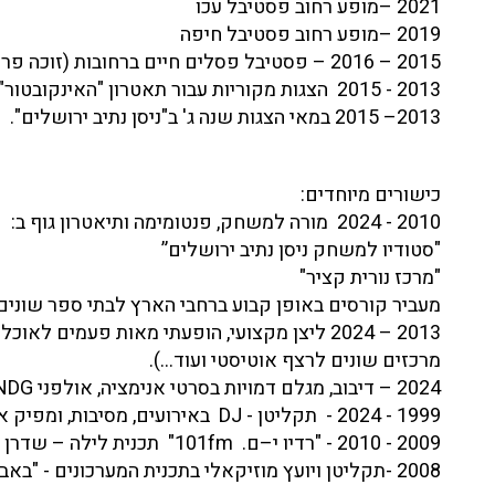
2021 –מופע רחוב פסטיבל עכו
2019 –מופע רחוב פסטיבל חיפה
2015 – 2016 – פסטיבל פסלים חיים ברחובות (זוכה פרס חביב הקהל).
2013 - 2015 הצגות מקוריות עבור תאטרון "האינקובטור".
2013– 2015 במאי הצגות שנה ג' ב"ניסן נתיב ירושלים".
כישורים מיוחדים:
2010 - 2024 מורה למשחק, פנטומימה ותיאטרון גוף ב:
"סטודיו למשחק ניסן נתיב ירושלים”
"מרכז נורית קציר"
מעביר קורסים באופן קבוע ברחבי הארץ לבתי ספר שונים.
2013 – 2024 ליצן מקצועי, הופעתי מאות פעמים לאו
מרכזים שונים לרצף אוטיסטי ועוד...).
2024 – דיבוב, מגלם דמויות בסרטי אנימציה, אולפני NDG
1999 - 2024 - תקליטן - DJ באירועים, מסיבות, ומפיק אירועים מוזיקליים.
2009 - 2010 - "רדיו י–ם. 101fm" תכנית לילה – שדרן ומנחה.
2008 -תקליטן ויועץ מוזיקאלי בתכנית המערכונים - "באבאגנוש" ערוץ 10.