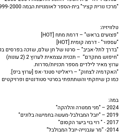
"מרכז נורית קציר" בית-הספר לאומנויות הבמה 1999-2000.
טלוויזיה:
"פצועים בראש" – דרמת מתח [HOT]
"עספור" - דרמה קומית [HOT]
"בדרך לתל-אביב" – סרטו של חן שלם, שזכה בפרסים בכל
"חיפוש מתקדם” – תכנית עצמאית לערוץ 2 (2 עונות)
ערוץ מאיר לילדים מספר תכניות/סדרות.
"האקדמיה לצחוק" – ריאליטי סטנד-אפ [ערוץ ביפ].
כמו כן שיחקתי והשתתפתי בסרטי סטודנטים ופרויקטים ר
במה:
2024 – "מני ממטרה והלהקה"
2019 – "יובל המבולבל-מעשה בחמישה בלונים"
2017 - " רוי בוי ביער הקסום"
2014- “מר עגבנייה-יובל המבולבל"