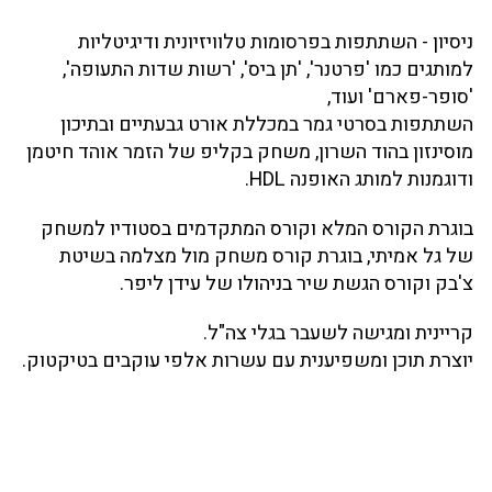
ניסיון - השתתפות בפרסומות טלוויזיונית ודיגיטליות
למותגים כמו 'פרטנר', 'תן ביס', 'רשות שדות התעופה',
'סופר-פארם' ועוד,
השתתפות בסרטי גמר במכללת אורט גבעתיים ובתיכון
מוסינזון בהוד השרון, משחק בקליפ של הזמר אוהד חיטמן
ודוגמנות למותג האופנה HDL.
בוגרת הקורס המלא וקורס המתקדמים בסטודיו למשחק
של גל אמיתי, בוגרת קורס משחק מול מצלמה בשיטת
צ'בק וקורס הגשת שיר בניהולו של עידן ליפר.
קריינית ומגישה לשעבר בגלי צה"ל.
יוצרת תוכן ומשפיענית עם עשרות אלפי עוקבים בטיקטוק.