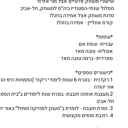
שיעורי משחק פרטיים אצל מגי אזרזר
מסלול שנתי-הסטודיו ביה״ס למשחק, תל-אביב
סדנת משחק אצל אמירה בוזגלו
קורס אונליין - אמירה בוזגלו
*שפות*
עברית- שפת אם
אנגלית- טובה מאד
ספרדית- ברמה טובה מאד
*כישורים נוספים*
1.רקדנית - בוגרת 6 שנות לימודי ריקוד (התמחות
אור יהודה
2.מעצבת אופנה חובבת- בוגרת שנת לימודים ב״בית הספר 
תל-אביב
3. זמרת חובבת - לומדת ב״משכן למוזיקה ומחול״ באור יהודה
4. רוכבת סוסים מקצועית