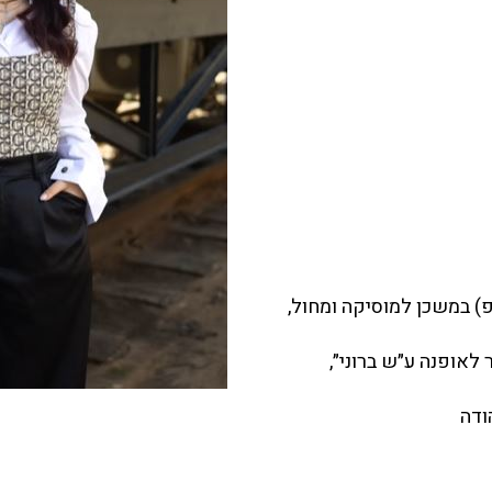
 היפ-הופ) במשכן למוסיקה ומחול,
לאופנה ע״ש ברוני״,