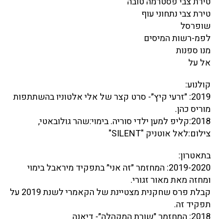
טירת צבי פסטרמה טובה
טירת צבי נתחוני עוף
שופרסל
לפמ-רשות המיסים
מנו ספנות
אל על
קולנוע:
2019: ״זרעי קיץ״- סרט קצר של אלי אלטוניו בהשתתפות
מוריס כהן.
2018:קליפ למען ילדי סוריה. בימוי:שהר גולובאטי,
צילום:לאל אוטניק "SILENT"
בתאטרון:
2019-2020: המחזמר ״זה אני״ בתפקיד מיראבל בימוי
ומחזה מאת מאור זגורי.
קבלת פרס שחקנית מצטיינת של הקאמרי לשנת 2019 על
תפקיד זה.
2018: המחזמר ״שורת המקהלה״- דיאנה