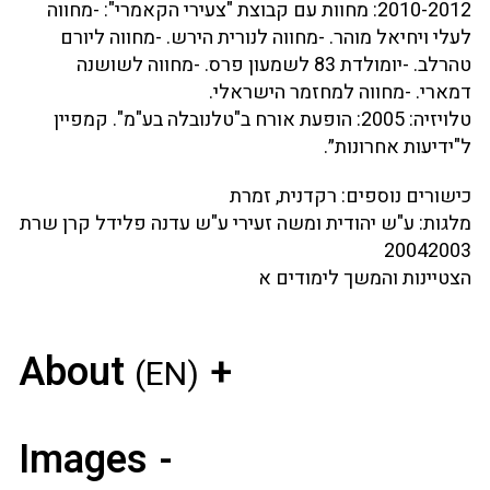
2010-2012: מחוות עם קבוצת "צעירי הקאמרי": -מחווה
לעלי ויחיאל מוהר. -מחווה לנורית הירש. -מחווה ליורם
טהרלב. -יומולדת 83 לשמעון פרס. -מחווה לשושנה
דמארי. -מחווה למחזמר הישראלי.
טלויזיה: 2005: הופעת אורח ב"טלנובלה בע"מ". קמפיין
ל"ידיעות אחרונות״.
כישורים נוספים: רקדנית, זמרת
מלגות: ע"ש יהודית ומשה זעירי ע"ש עדנה פלידל קרן שרת
20042003
הצטיינות והמשך לימודים א
About
(EN)
Images