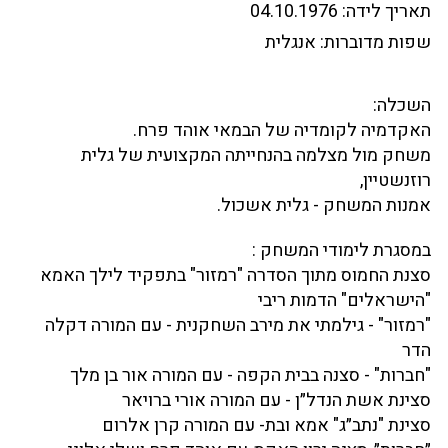
תאריך לידה:
04.10.1976
שפות מדוברות:
אנגלית
השכלה:
האקדמיה לקומדיה של הבמאי אוהד פרח.
משחק מול מצלמה בהנחייתה המקצועית של גלית
רוזנשטיין,
אמנות המשחק - גלית אשכול.
במסגרת לימודי המשחק :
סצנת החמוס מתוך הסדרה "רמזור" בתפקיד לילך האמא
"הישראלים" הדמות ריבי
"רמזור" - גילמתי את מירב השחקנית - עם המורה דקלה
הדר
"חברות" - סצנה בבית הקפה - עם המורה אור בן מלך
‏סצינת אשת הנדל״ן - עם המורה אורי ברויאר
סצינת "נתב״ג" אמא ובת- עם המורה קרן אלרום