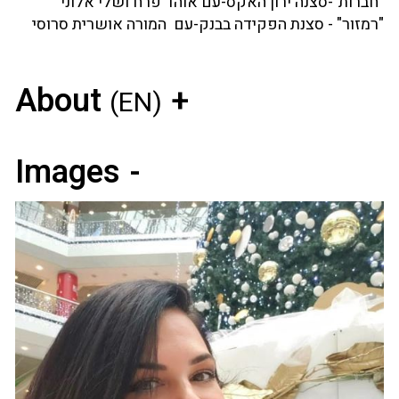
״חברות״-סצנה ירון האקס-עם אוהד פרח ושלי אלוני
"‏רמזור" - סצנת הפקידה בבנק-עם המורה אושרית סרוסי
About
(EN)
Images