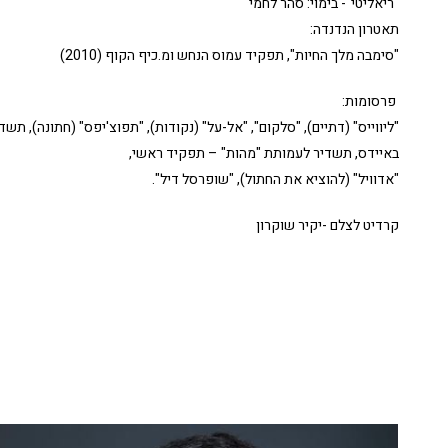
"ריאליטי"- בימוי: סהר לחמי
תאטרון הנדנדה:
"סימבה מלך החיות", תפקיד עמוס הנחש ומ.כיף הקוף (2010)
פרסומות:
"ליווייס" (דתיים), "סלקום", "אל-על" (נקודות), "תפוצ'יפס" (חתונה),
תשדי
באיידס,
תשדיר לעמותת "מהות" – תפקיד ראשי,
"אדוויל" (להוציא את החתול), "
שופרסל דיל".
קרדיט לצלם -יקיר שוקרון