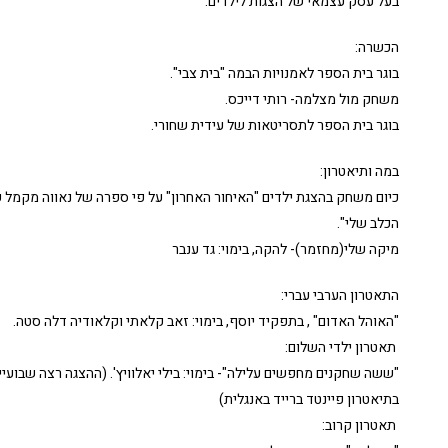
בעל עסק עצמאי של הצגות לילדים.
הכשרה:
בוגר בית הספר לאמנויות הבמה "בית צבי".
משחק מול מצלמה- רותי דייכס.
בוגר בית הספר לתסריטאות של עידית שחורי.
במה ותיאטרון:
כיום משחק בהצגת ילדים "האיחור האחרון" על פי ספרה של נאווה מקמל ע
הכלב שלי".
מיקה שלי(מחזמר)- להקה, בימוי: גד ענבר
התאטרון הערבי עברי:
"האוהל האדום" , בתפקיד יוסף, בימוי: זאב קלאתי וקלאודיה דלה סטה.
תאטרון ילדי השלום:
"ששה שחקנים מחפשים עלילה"- בימוי: בילי יאלוויץ'. (ההצגה רצה שבועיי
בתיאטרון פיינטד ברייד באנגלית)
תאטרון קרוב: