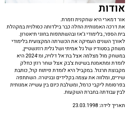
אודות
אור דמארי היא שחקנית וזמרת.
את דרכה האמנותית החלה כבר בילדותה כסולנית במקהלת
בית הספר, בלימודי ג׳אז ובהשתתפות בחוגי תיאטרון.
לאורך השנים העמיקה את הכשרתה המקצועית בלימודי
משחק בסטודיו של גל אמיתי ושל גלית רוזנשטיין,
במשחק מול מצלמה אצל בת־אל דלויה, ומ־2024 היא
לומדת ומתאמנת בשיטת צ׳בק אצל שחר רוזן כחלק
מקבוצת תרגול. במקביל היא לומדת פיתוח קול, כותבת
שירים, ומלווה את עצמה בקלידים ובגיטרה. השתתפה
בפרסומת ליקבי כרמל, ומשלבת כיום בין עשייה אמנותית
לבין עבודתה בחברת השקעות.
תאריך לידה:
23.03.1998