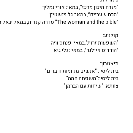
"מזרח תיכון מרכז", במאי: אורי נמליך
״הכח שעריים״, במאי: גל וינשטיין
״The woman and the bible” סדרה קנדית, במאי: יגאל הכט
קולנוע:
"השפעות זרות",במאי: פנחס וויה
״הורדוס איילנד״, במאי : נלי גיא
תיאטרון:
בית ליסין: "אנשים מקומות ודברים"
בית ליסין:"משפחה חמה"
צוותא: "שיחות עם הברמן"