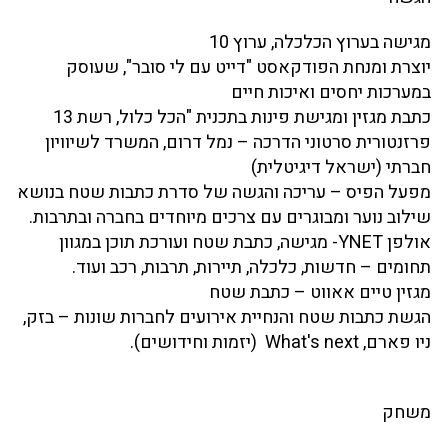
מגישה בערוץ הכלכלה, ערוץ 10
יוצרת ומנחת הפודקאסט "דייט עם לי סובר", שעוסק
במערכות יחסים ואיכות חיים
כתבת מגזין ומגישת פינות בתכנית "הכל כלול, רשת 13
פרזנטורית סרטוני הדרכה – נמל דרום, המשרד לשיוויון
חברתי (ישראל דיגיטלית)
מפעל הפיס – עריכה והגשה של סדרת כתבות שטח בנושא
שילוב נוער ומבוגרים עם צרכים מיוחדים בחברה ובתרבות.
אולפן YNET- מגישה, כתבת שטח ועורכת תוכן במגוון
תחומים – חדשות, כלכלה, תיירות, תרבות, רכב ועוד.
מגזין טיים אאווט – כתבת שטח
הגשת כתבות שטח והנחיית אירועים לחברות שונות – בזק,
ניו פארם, What's next (יזמות וחידושים).
משחק