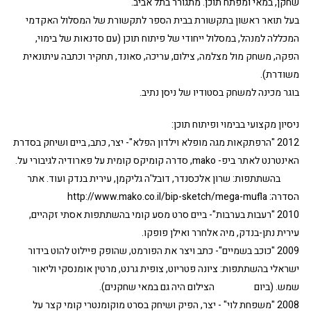
שחקן, במאי ומפתח תוכן. מתגורר בתל אביב.
בעל תואר ראשון בתקשורת בבית הספר לתקשורת של המסלול האקדמי
המכללה למנהל, במסלול ייחודי של פיתוח תוכן (עם סדנאות של בימוי,
הפקה, משחק מול מצלמה, צילום, עריכה, סאונד, תחקיר וכתבה עיתונאית
משודרת).
בוגר מכינה למשחק בסטודיו של ניסן נתיב.
ניסיון מקצועי בבימוי ופיתוח תוכן:
2012 "הרפתקאות מגה מופלא וילדון הפלא"- יצר, כתב, ביים ושיחק בסדרת
האינטרנט לאתר ביפ- mako, סדרה קומיקס קומית על פארודיה לגיבורי על.
בהשתתפות: שרון אלכסנדר, דובל'ה גליקמן, עירית בנדק ועוד.
אתר
הסדרה: http://www.mako.co.il/bip-sketch/mega-mufla
2010 "רעבות בערבות"- ביים סרט מסע קומי בהשתתפות אסתי זקהיים,
עירית נתן-בנדק, מיה אלחרר ואילן פופקו.
2009 "כוכב בשמיים"- כתב ויצר את הפורמט, שהופק פיילוט להוט בידור
ישראלי בהשתתפות: ציונה פטריוט, צופית גרנט, מרטין אומנסקי וליאור
שמש. (ביום הצילום היה גם במאי שחקנים).
2008 "משפחת לוי" - יצר, הפיק ושיחק בסרט מוקומנטרי קומי קצר על