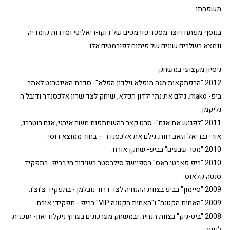
משפחתו.
בנוסף מפתח ויוצר מספר פורמטים של דוקו-ריאליטי וסדרות קומדיה
ונמצא בשלבים שונים של פיתוח לפורמטים אלו.
ניסיון מקצועי במשחק:
2012 "הרפתקאות מגה מופלא וילדון הפלא"- סדרת האינטרנט לאתר
ביפ- mako. גילם את נתי ילדון הפלא, שיחק לצד שרון אלכסנדר ודובל'ה
גליקמן.
2011 "לפגוש את אגם"- סרט קצר בהשתתפות משה איבגי, אגם רוטברג,
אורי גבריאל וזאב רווח. גילם את אלכסנדר – בחור ממוצא רוסי.
2010 "מטר שבעים" בביפ- שחקן אורח.
2010 "ביפ פארטי באס" בספיישל סילבסטר בשידור חי בביפ- בתפקיד
סנטה קלאוס.
2009 "סיימון" בביפ בצוות ההנחיה לצד דרור נובלמן - בתפקיד צ'וצ'ו.
2009 "האחות הקטנה" ו"האחות הקטנה VIP" בביפ - תפקידי אורח.
2008 "ביט-ניק" בצוות הנחיה ובמשחק מערכונים בערוץ ניקלודיאון- תוכנית
לנוער.