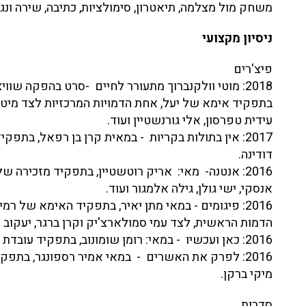
משחק מול מצלמה, תיאטרון, סימולציות, כתיבה, שירה ונגי
ניסיון מקצועי
פיצ'רים
2018: מוטי וולקנברוך מתעורר לחיים -סרט בהפקה שווי
בתפקיד אימא של יעל, אחת הדמויות המרכזיות לצד מיטל ג
עידית טפרסון, אלי גורנשטיין ועוד.
2017: אין בתולות בקריות - במאית קרן בן רפאל, בתפקיד
דודינה.
2016: אנטנה- מאי: אריק רוטשטיין, בתפקיד מזכירה 
אנסקי, ישי גולן, גילה אלמגור ועוד.
2016: פיגומים - במאי מתן יאיר, בתפקיד האימא של ר
הדמות הראשית, לצד עמי סמולארצ'יק וקרן ברגר, יעקוב כה
2016: כאן ועכשיו - במאי: רומן שומונוב, בתפקיד עובדת סוציאלית.
2016: לפרק את האשרים - במאי אמיר רספונגר, בתפק
מיקי ברקן.
סדרות