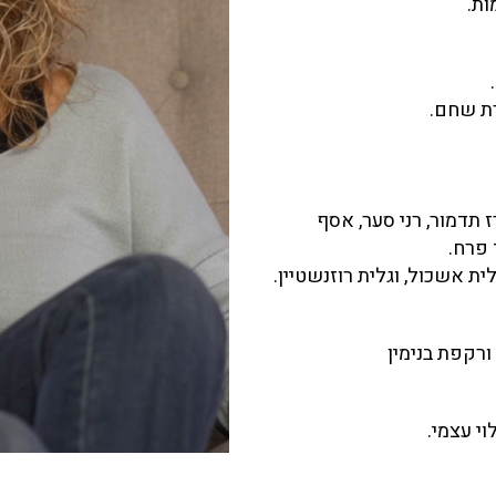
ות.
רז תדמור, רני סער, אסף
 פרח.