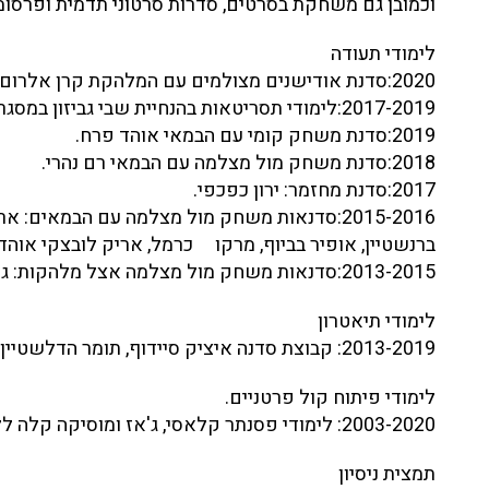
וכמובן גם משחקת בסרטים, סדרות סרטוני תדמית ופרסומ
לימודי תעודה
2020:סדנת אודישנים מצולמים עם המלהקת קרן אלרום.
2017-2019:לימודי תסריטאות בהנחיית שבי גביזון במסגרת שחם.
2019:סדנת משחק קומי עם הבמאי אוהד פרח.
2018:סדנת משחק מול מצלמה עם הבמאי רם נהרי.
2017:סדנת מחזמר: ירון כפכפי.
2015-2016:סדנאות משחק מול מצלמה עם הבמאים: א
ברנשטיין, אופיר בביוף, מרקו כרמל, אריק לובצקי אוהד
2013-2015:סדנאות משחק מול מצלמה אצל מלהקות: גלית אשכול, וגלית רוזנשטיין.
לימודי תיאטרון
2013-2019: קבוצת סדנה איציק סיידוף, תומר הדלשטיין ורקפת בנימין
לימודי פיתוח קול פרטניים.
2003-2020: לימודי פסנתר קלאסי, ג'אז ומוסיקה קלה ללוי עצמי.
תמצית ניסיון