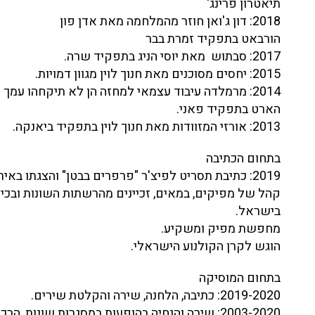
תיאטרון פרינג'
2018: דון ג'ואן חוזר מהמלחמה מאת אדן פון
הורבאט בתפקיד זמרת בבר
2017: סבתוש מאת יוסי הניג בתפקיד שרה.
2015: יחסים מסוכנים מאת חנוך לוין מגוון דמויות.
2014: מרמלדה עיבוד עצמאי למחזה הן לא תיקחהו עמך 
הארט בתפקיד פאני.
2013: אורזי המזוודות מאת חנוך לוין בתפקיד ביאנקה.
בתחום הכתיבה
2019: כתיבת תסריט לפיצ'ר "פרפרים בבטן" והצגתו בא
קהל של מפיקים, במאים, זכיינים מהרשתות השונות ובכיר
בישראל.
מחפשת מפיק ומשקיע.
הוגש לקרן הקולנוע הישראלי.
בתחום המוסיקה
2019-2020: כתיבה, הלחנה, שירה והקלטת שירים.
2003-2020: שירה והנחיה בהופעות במסגרות שונות, הרכבים, טקסים.