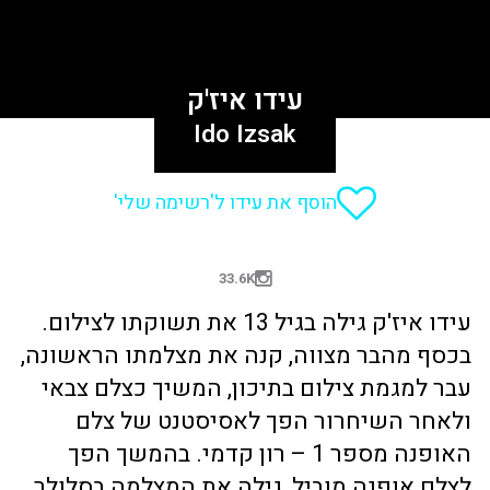
עידו איז'ק
Ido Izsak
הוסף את עידו ל'רשימה שלי'
33.6K
עידו איז'ק גילה בגיל 13 את תשוקתו לצילום.
בכסף מהבר מצווה, קנה את מצלמתו הראשונה,
עבר למגמת צילום בתיכון, המשיך כצלם צבאי
ולאחר השיחרור הפך לאסיסטנט של צלם
האופנה מספר 1 – רון קדמי. בהמשך הפך
לצלם אופנה מוביל, גילה את המצלמה בסלולר