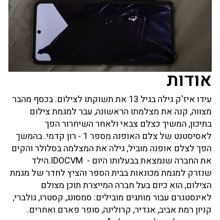
אודות
עידו איז'ק גילה בגיל 13 את תשוקתו לצילום. בכסף מהבר
מצווה, קנה את מצלמתו הראשונה, עבר למגמת צילום
בתיכון, המשיך כצלם צבאי ולאחר השיחרור הפך
לאסיסטנט של צלם האופנה מספר 1 - רון קדמי. בהמשך
הפך לצלם אופנה מוביל, גילה את המצלמה בסלולר והקים
את החברה שנמצאת בבעלותו היום - IDOCVM.הילד
שנזרק למגמת מכונאות בבית הספר והציץ לחדר של מגמת
הצילום, הוא כיום בעל חברה המייצרת תוכן מצולם
לאינסטגרם עבור מותגים מובילים: סמסונג, קסטרו, גולברי,
קניון רמת אביב, אגדיר, קרולינה, סופר פארם ואחרים.