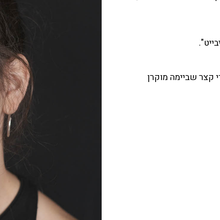
ייט".
י קצר שביימה מוקרן