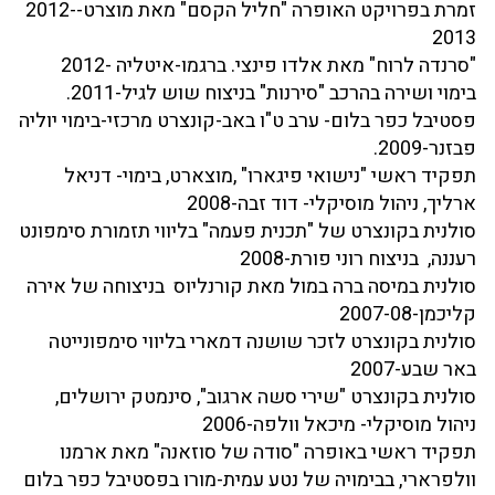
זמרת בפרויקט האופרה "חליל הקסם" מאת מוצרט-2012-
2013
"סרנדה לרוח" מאת אלדו פינצי. ברגמו-איטליה -2012
בימוי ושירה בהרכב "סירנות" בניצוח שוש לגיל-2011.
פסטיבל כפר בלום- ערב ט"ו באב-קונצרט מרכזי-בימוי יוליה
פבזנר-2009.
תפקיד ראשי "נישואי פיגארו" ,מוצארט, בימוי- דניאל
ארליך, ניהול מוסיקלי- דוד זבה-2008
סולנית בקונצרט של "תכנית פעמה" בליווי תזמורת סימפונט
רעננה, בניצוח רוני פורת-2008
סולנית במיסה ברה במול מאת קורנליוס בניצוחה של אירה
קליכמן-2007-08
סולנית בקונצרט לזכר שושנה דמארי בליווי סימפונייטה
באר שבע-2007
סולנית בקונצרט "שירי סשה ארגוב", סינמטק ירושלים,
ניהול מוסיקלי- מיכאל וולפה-2006
תפקיד ראשי באופרה "סודה של סוזאנה" מאת ארמנו
וולפרארי, בבימויה של נטע עמית-מורו בפסטיבל כפר בלום