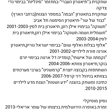
שחקנית ב"תיאטרון העברי"-במחזמר "סיגליות" בבימוי גדי
צדקה
שחקנית בתאטרון "הבמה" במספר הצגות(ברחבי הארץ)
"כבוד של שר"-תיאטרון הסימטה תל אביב
"תשוקה" בבימויו אילן רונן, תיאטרון בית לסין-2001-2003
"חשמלית ושמה תשוקה" בבימוי אילן רונן,תיאטרון בית
לסין-2003-2004
"אלוף בצלות ואלוף שום"-בבימוי ישראל גוריון,תיאטרון
אורנה פורת לילדים-2001-2002
"נקמתה של אישתי",קומדיה דל ארטה בבימוי יורם
בוקר,תיאטרון צוותא-2004-2006
השתתפות בקבוצה יוצרת "קרמשניט" בערבי מערכונים
בצוותא בניהול דני קרפל-2006-2007
כתיבה ומשחק בהצגה "ידע ושטות" הצגת מדע לילדים
2010-2015.
נסיון מוסיקלי
זמרת באופרה הירושלמית בניצוחו של עומר אריאלי-2013