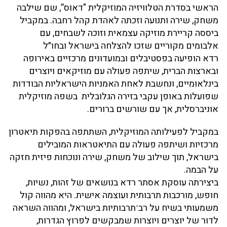
הראשי בסדרת הטלוויזיה המוזיקלית "דאוס”, שם שילבה
משחק, שירה ותנועה וזכתה לאהדת קהל רחבה. במקביל
ביססה קריירת מוזיקה עצמאית וזוכה לשבחים, עם
אלבומים מקוריים שזכו להצלחה בישראל ובחו״ל
רדא הופיעה בפסטיבלים ובמועדונים מרכזיים באירופה
ובארצות הברית, שיתפה פעולה עם מוזיקאים ויוצרים
בינלאומיים, ונחשבת לאחת האמניות הישראליות הבודדות
שפועלות באופן עקבי בזירה הגלובלית בשפה מוזיקלית
אוניברסלית, אך עם שורשים ברורים.
במקביל לפעילותה המוזיקלית, השתתפה בהפקות תיאטרון
מרכזיות ושיתפה פעולה עם התיאטראות המובילים
בישראל, תוך שילוב של משחק, שירה ונוכחות פיזית חזקה
על הבמה.
ביצירתה עוסקת אסתר רדא בנושאים של זהות, נשיות,
חופש, מורכבות תרבותית ועוצמה אישית. היא מהווה קול
משמעותי בשיח על רב־תרבותיות בישראל, ומהווה השראה
לדור של יוצרים ויוצרות שמבקשים לפרוץ הגדרות,