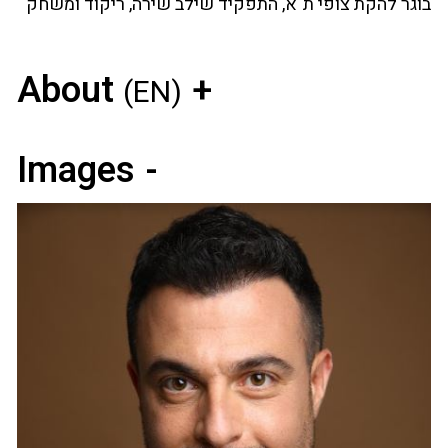
בוגר להקת צופי ת"א, התפקיד שילב שירה, ריקוד ומשחק
About
(EN)
Images