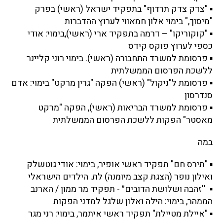
▪ "צדק צדק תרדוף" בתפקיד ישראל (ראשי) בפרק
"מיסוך," בימוי אלון חמאווי לערוץ ההדברות
▪ "קוקוריקו" – דרמה בתפקיד ארי (ראשי),בימוי: אודי
כספי לערוץ פוקס קידס
▪ פרסומת למשרד התחבורה (ראשי). בימוי רוני קליינר
ללשכת הפרסום הממשלתית
▪ פרסומת ל"ניקול" (ראשי) הפקה "גרין מרקט" בימוי: אדם
סנדרסון
▪ פרסומת למשרד הבריאות (ראשי), הפקה "מרקט
מאסטר" הפקות ללשכת הפרסום הממשלתית
במה
▪ "תירס חם" תפקיד ראשי אופיר, בימוי: אודי גוטשלק
ואילון נופר (הצגת קצב מיומנה) לת. הילדים הישראלי
▪ ''זהבה ושלושת הדובים״ - תפקיד מר ממון / הארנב
הממהר, בימוי: הילה ואלון שלגל למדני הפקות
▪ "איילת מטיילת" תפקיד ראשי איתמר, בימוי: רני מגר