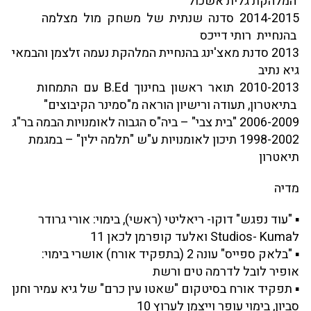
המלהקת גלית אשכול
2014-2015 סדנה שנתית של משחק מול מצלמה
בהנחיית רותי דייכס
2013 סדנת מאצ'ינג בהנחיית המלהקת נעמה זלצמן והבמאי
גיא נתיב
2010-2013 תואר ראשון בחינוך B.Ed עם התמחות
בתיאטרון, תעודה ורישיון הוראה מ"סמינר הקיבוצים"
2006-2009 "בית צבי" – ביה"ס הגבוה לאומנויות הבמה בר"ג
1998-2002 תיכון לאומנויות ע"ש "תלמה ילין" – במגמת
תיאטרון
מדיה
▪ "עוד נפגש" דוקו- ריאליטי (ראשי), בימוי: אורי גרודר
לStudios- Kuma ואלעד קופרמן לכאן 11
▪ "בלאק ספייס" עונה 2 (בתפקיד אורח) אושרי בימוי:
אופיר לובל לדרמה טים ורשת
▪ תפקיד אורח בסיטקום "שאטו עין כרם" של גיא עמיר וחנן
סביון, בימוי עופר וייצמן לערוץ 10