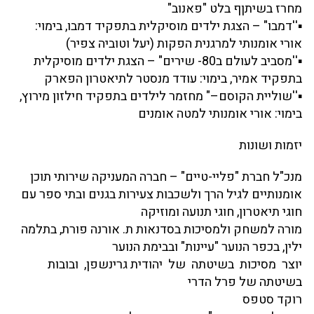
מחרז בשיתןף בלט "פאנוב"
▪''דמבו" – הצגת ילדים מוסיקלית בתפקיד דמבו, בימוי:
אורי אומנותי למרגנית הפקות (יעל וטוביה צפיר)
▪''מסביב לעולם ב80- שירים" – הצגת ילדים מוסיקלית
בתפקיד אמיר, בימוי: עודד מנסטר לתיאטרון הפארק
▪''שוליית הקוסם–" מחזמר לילדים בתפקיד חילזון מירוץ,
בימוי: אורי אומנותי למטה אומנים
יזמות ושונות
מנכ"ל חברת "פליי-טיים" – חברה המעניקה שירותי תוכן
אומנותיים לגיל הרך ולשכבות צעירות בגנים ובתי ספר עם
חוגי תיאטרון, חוגי תנועה ומוזיקה
מורה למשחק ולמסיכות בסדנאות ת. אורנה פורת, בתלמה
ילין, בכפר הנוער "עיינות" ובבימת הנוער
יוצר מסיכות בשיטתה של יהודית גרינשפן, ובובות
בשיטתה של פרל הדרי
רוקד סטפס