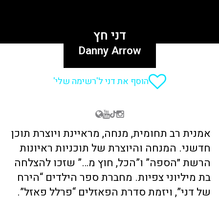
דני חץ
Danny Arrow
הוסף את דני ל'רשימה שלי'
אמנית רב תחומית, מנחה, מראיינת ויוצרת תוכן
חדשני. המנחה והיוצרת של תוכניות ראיונות
הרשת ״הספה” ו”הכל, חוץ מ…” שזכו להצלחה
בת מיליוני צפיות. מחברת ספר הילדים “הירח
של דני”, ויזמת סדרת הפאזלים “פרלל פאזל”.