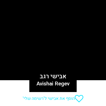
אבישי רגב
Avishai Regev
הוסף את אבישי ל'רשימה שלי'