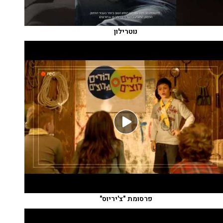
נוטרילון
פרסומת "צ'יריוס"