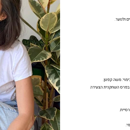
ם ולנוער.
ימוי: משה קפטן.
תה בפרס השחקנית הצעירה
רסיית.
י.