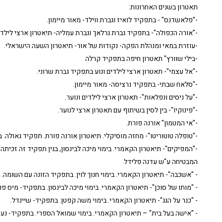
תאטרון בשנים האחרונות:
-"פלאשדנס" - בתפקיד לואיז וגברת ווילד- מאור מיימון.
-"
אורה הכפולה"- בתפקיד גברת גרלאך וגברת עמליה- תיאטרון ארצי לילדי
-עוזרת במאי ומנהלת הפקה- נקודות של אור- תיאטרון השעה הישראלי.
-בילי שוורץ" תאטרון חיפה בתפקיד קרלה
-"אל עצמי"- תאטרון ארצי לילדים ונוע בתפקיד גברת שרוני.
-"סלאח שבתי- בתפקיד נרציסה- מאור מיימון.
-"על ניסים ונפלאות"- תאטרון ארצי לילדים ונוער.
-"פינוקיו"- בין לסין בשיתוף עם תאטרון ארצי לנוער.
-"אי המטמון" אורנה פורת.
-"טופלה טוטוריטו"- מחזה מוסיקלי. תיאטרון אורנה פורת. תפקיד גאולה. ב
-"המפיקים"- תיאטרון הקאמרי. בימוי מיכה לבינסון, בגין תפקיד זה זכי
המבטיחה ע"ש עדנה פלידל.
- "אשכבה"- תיאטרון הקאמרי. בימוי חנוך לוין. בתפקיד הזונה עם השומה.
- "מותו של סוכן"- תיאטרון הקאמרי. בימוי מיכה לבינסון. בתפקיד- מיס פו
- "כנר על הגג"- תיאטרון הקאמרי. בימוי משה קפטן. בתפקיד- שיינדל.
- "אישה בעל בית" – תיאטרון הקאמרי. בימוי שמואל הספרי. בתפקיד- נעמ