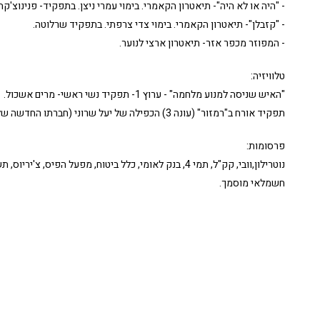
- "היה או לא היה"- תיאטרון הקאמרי. בימוי עמרי ניצן. בתפקיד- פנינוצ'קה
- "קזבלן"- תיאטרון הקאמרי. בימוי צדי צרפתי. בתפקיד שרלוטה.
- המפוזר מכפר אזר- תיאטרון ארצי לנוער.
טלוויזיה:
"האיש שניסה למנוע מלחמה" - ערוץ 1- תפקיד נשי ראשי- מרים אשכול.
תפקיד אורח ב"רמזור" (עונה 3) הכפילה של יעל שרוני (חברתו החדשה של איצקו).
פרסומות:
נוטרילון,וובי, קק"ל, תמי 4, בנק לאומי, כלל ביטוח, מפעל הפי
חשמלאי מוסמך.