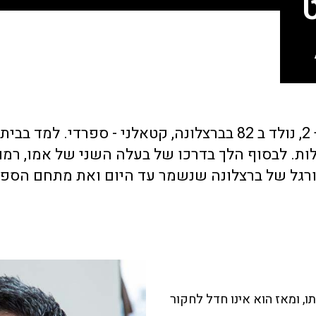
ארכיטקט מעצב פנים ומרצה, נשוי לאסי עזר + 2, נולד ב 82 בברצל
ות. לבסוף הלך בדרכו של בעלה השני של אמו, רמון
דורגל של ברצלונה שנשמר עד היום ואת מתחם הספא
ו, ומאז הוא אינו חדל לחקור