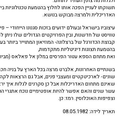
ולגלות מה צופן העתיד לתחום.
האדריכלית ולמרצה מבוקש בנושא.
עיצוביו בישראל ובעולם ידועים בזכות סגנונו הייחודי – פי
טוויסט של חדשנות, ובין הפרויקטים הגדולים שלו ניתן למ
קבוצת הכדורגל של ברצלונה- המוזיאון המתוייר ביותר בע
בהטמעת תצוגות דיגיטליות מתקדמות,
ואת מתחם הספא עטור הפרסים במלון אל פאלאס (מבית ר
בשנתיים האחרונות, אלברט מרצה בכל הארץ על בניה חכ
שונים- לארכיטקטים ומעצבי פנים, אבל גם הרצאות לקהל
שאינם מתחום האדריכלות אבל כן סקרנים לגלות איך יראו
עשר שנים והאם אפשר להיות אופטימיים נוכח אתגרי הט
וצפיפות האוכלוסין. רמז: כן.
תאריך לידה:
08.05.1982