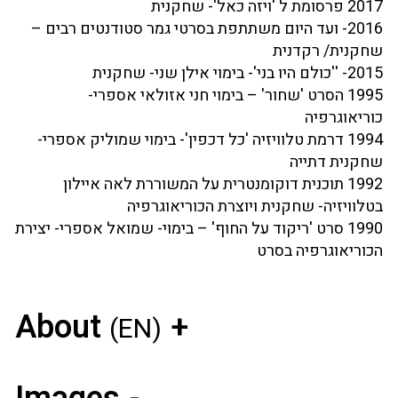
2017 פרסומת ל 'ויזה כאל'- שחקנית
2016- ועד היום משתתפת בסרטי גמר סטודנטים רבים –
שחקנית/ רקדנית
2015- ''כולם היו בני'- בימוי אילן שני- שחקנית
1995 הסרט 'שחור' – בימוי חני אזולאי אספרי-
כוריאוגרפיה
1994 דרמת טלוויזיה 'כל דכפין'- בימוי שמוליק אספרי-
שחקנית דתייה
1992 תוכנית דוקומנטרית על המשוררת לאה איילון
בטלוויזיה- שחקנית ויוצרת הכוריאוגרפיה
1990 סרט 'ריקוד על החוף' – בימוי- שמואל אספרי- יצירת
הכוריאוגרפיה בסרט
About
(EN)