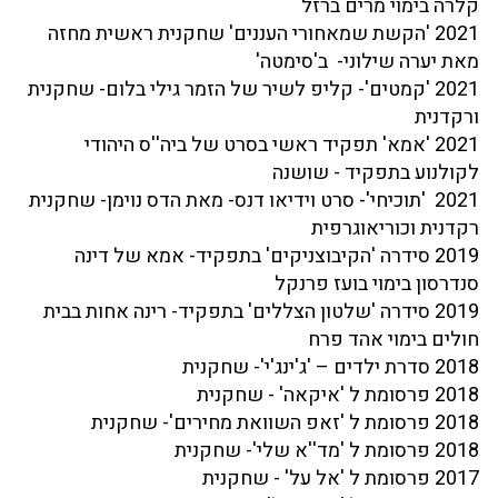
קלרה בימוי מרים ברזל
2021 'הקשת שמאחורי העננים' שחקנית ראשית מחזה
מאת יערה שילוני- ב'סימטה'
2021 'קמטים'- קליפ לשיר של הזמר גילי בלום- שחקנית
ורקדנית
2021 'אמא' תפקיד ראשי בסרט של ביה''ס היהודי
לקולנוע בתפקיד - שושנה
2021 'תוכיחי'- סרט וידיאו דנס- מאת הדס נוימן- שחקנית
רקדנית וכוריאוגרפית
2019 סידרה 'הקיבוצניקים' בתפקיד- אמא של דינה
סנדרסון בימוי בועז פרנקל
2019 סידרה 'שלטון הצללים' בתפקיד- רינה אחות בבית
חולים בימוי אהד פרח
2018 סדרת ילדים – 'ג'ינג'י'- שחקנית
2018 פרסומת ל 'איקאה' - שחקנית
2018 פרסומת ל 'זאפ השוואת מחירים'- שחקנית
2018 פרסומת ל 'מד''א שלי'- שחקנית
2017 פרסומת ל 'אל על' - שחקנית