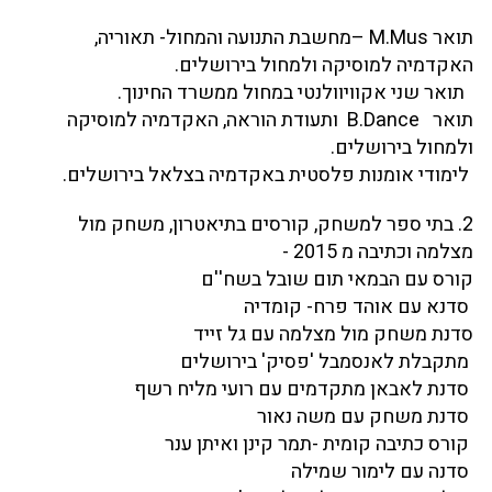
תואר M.Mus –מחשבת התנועה והמחול- תאוריה,
האקדמיה למוסיקה ולמחול בירושלים.
תואר שני אקוויוולנטי במחול ממשרד החינוך.
תואר B.Dance ותעודת הוראה, האקדמיה למוסיקה
ולמחול בירושלים.
לימודי אומנות פלסטית באקדמיה בצלאל בירושלים.
2. בתי ספר למשחק, קורסים בתיאטרון, משחק מול
מצלמה וכתיבה מ 2015 -
קורס עם הבמאי תום שובל בשח''ם
סדנא עם אוהד פרח- קומדיה
סדנת משחק מול מצלמה עם גל זייד
מתקבלת לאנסמבל 'פסיק' בירושלים
סדנת לאבאן מתקדמים עם רועי מליח רשף
סדנת משחק עם משה נאור
קורס כתיבה קומית -תמר קינן ואיתן ענר
סדנה עם לימור שמילה