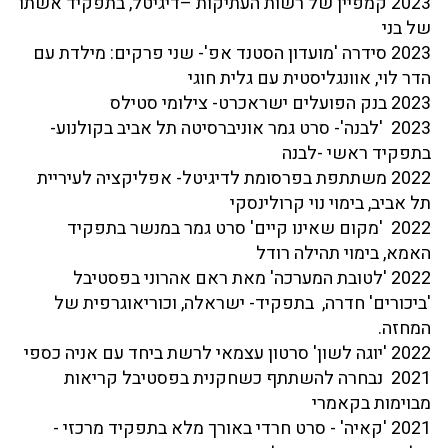
2023 קמפיין של רשות העתיקות –דיגיטל, בתפקיד אשתו
של בני
2023 סידרה 'מועדון הסטנד אפ'- שני פרקים: מילדת עם
הדר לוי, אוונגליסטית עם גלית חוגי
2023 בנק הפועלים ישראכרט- צילומי סטילס
2023 'לבנה'- סרט גמר אוניברסיטה תל אביב בקולנוע-
בתפקיד ראשי -לבנה
2022 משתתפת בפרסומת לדיגיטל- אפליקציה לעיריית
תל אביב, בימוי נוי קרולינסקי
2022 'מקום שאינו קיים' סרט גמר במנשר בתפקיד
האמא, בימוי תהילה רודל
2022 'לטובת המערכה' מאת ראם אהרוני בפסטיבל
'ביכורים' חדרה, בתפקיד- ישראלה, וכוריאוגרפית של
המחזה.
2022 'יוגה לשון' סרטון עצמאי לרשת ביחד עם אניה כספי
2021 נבחרה להשתתף כשחקנית בפסטיבל קריאות
מבוימות בקאמרי
2021 'קאיה' - סרט חרדי באורך מלא בתפקיד מרכזי -