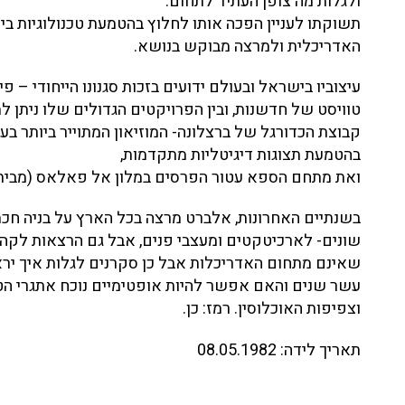
ולגלות מה צופן העתיד לתחום.
האדריכלית ולמרצה מבוקש בנושא.
עיצוביו בישראל ובעולם ידועים בזכות סגנונו הייחודי – פי
טוויסט של חדשנות, ובין הפרויקטים הגדולים שלו ניתן למ
קבוצת הכדורגל של ברצלונה- המוזיאון המתוייר ביותר בע
בהטמעת תצוגות דיגיטליות מתקדמות,
ואת מתחם הספא עטור הפרסים במלון אל פאלאס (מבית ר
בשנתיים האחרונות, אלברט מרצה בכל הארץ על בניה חכ
שונים- לארכיטקטים ומעצבי פנים, אבל גם הרצאות לקהל
שאינם מתחום האדריכלות אבל כן סקרנים לגלות איך יראו
עשר שנים והאם אפשר להיות אופטימיים נוכח אתגרי הט
וצפיפות האוכלוסין. רמז: כן.
תאריך לידה:
08.05.1982