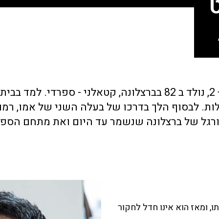
ארכיטקט מעצב פנים ומרצה, נשוי לאסי עזר + 2, נולד ב 82 בברצל
ות. לבסוף הלך בדרכו של בעלה השני של אמו, רמון
דורגל של ברצלונה שנשמר עד היום ואת מתחם הספא
ו, ומאז הוא אינו חדל לחקור