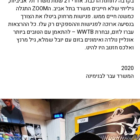
בקרבה לתחנת הרכבת. אחרי 21 שנות משרד תל אביביות,
גיליתי שלא חייבים משרד בתל אביב. הZOOM התגלה
כמשנה חיים ממש. פגישות מרחוק ביטלו את הצורך
בנסיעה ארוכה לפגישות וההספקים רק עלו. כל ההרצאות
עברו לזום, נבחרת WWTB – להתאמן עם הטובים ביותר
אונליין נולדה ואימונים בזום עם יובל שמלא, גיל מרנץ
ואלכס חזנוב היו להיט.
2020
המשרד עבר לבנימינה