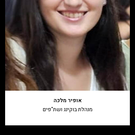
אופיר מלכה
מנהלת בוקינג ושת"פים